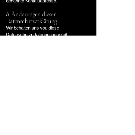
genannte Kontaktadresse.
8. Änderungen dieser
Datenschutzerklärung
Wir behalten uns vor, diese
Datenschutzerklärung jederzeit
anzupassen, damit sie stets den aktuellen
rechtlichen Anforderungen entspricht oder
um Änderungen unserer Leistungen in der
Datenschutzerklärung umzusetzen.
Bitte besuchen Sie diese Seite
regelmässig, um sich über den aktuellen
Stand der Datenschutzerklärung zu
informieren.
9. Geltendes Recht und
Gerichtsstand
Es gilt schweizerisches Recht.
Gerichtsstand ist, soweit gesetzlich
zulässig, der Sitz des Websitebetreibers.